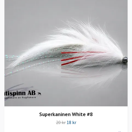
Superkaninen White #8
20 kr
18 kr