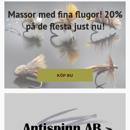
Massor med fina flugor! 20%
på de flesta just nu!
KÖP NU