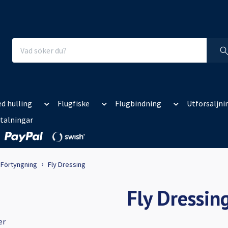
d hulling
Flugfiske
Flugbindning
Utförsäljni
talningar
Förtyngning
Fly Dressing
Fly Dressin
er