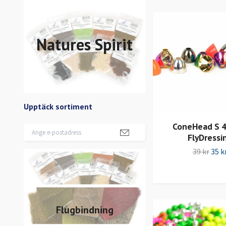
Natures Spirit
Upptäck sortiment
ConeHead S 
FlyDressi
39 kr
35 k
Flugbindning