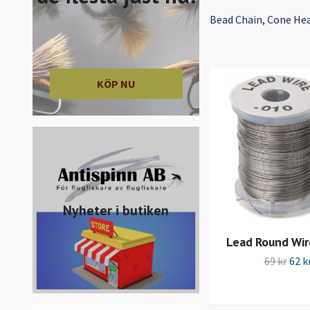
Bead Chain, Cone He
KÖP NU
Nyheter i butiken
Lead Round Wir
69 kr
62 k