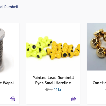
ad, Dumbell
Painted Lead Dumbelll
e Wapsi
Eyes Small Hareline
ConeHe
r
49 kr
44 kr