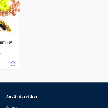
mm Fly
g
r
Användarvilkor
Om oss