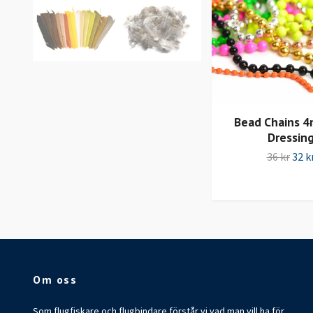
Bead Chains 4
Dressin
36 kr
32 k
Om oss
Som flugfiskare och flugbindare förstår vi vad man vill ha för