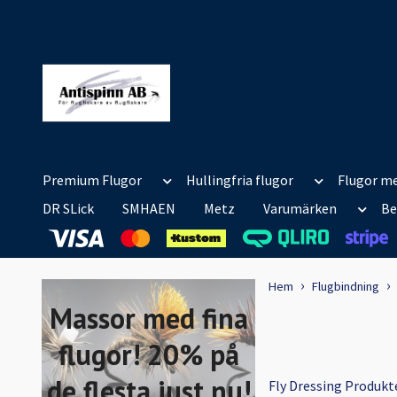
Premium Flugor
Hullingfria flugor
Flugor me
DR SLick
SMHAEN
Metz
Varumärken
Be
Hem
Flugbindning
Massor med fina
flugor! 20% på
de flesta just nu!
Fly Dressing Produkt