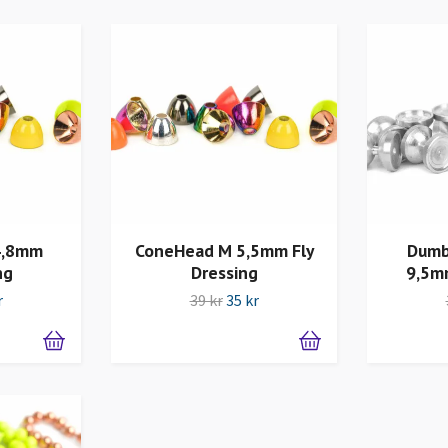
4,8mm
ConeHead M 5,5mm Fly
Dumb
ng
Dressing
9,5mm
r
39 kr
35 kr