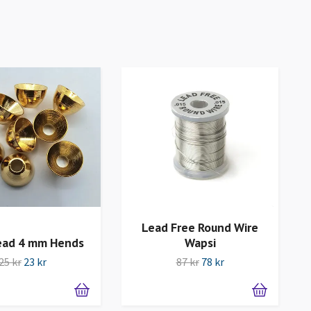
Lead Free Round Wire
ad 4 mm Hends
Wapsi
25 kr
23 kr
87 kr
78 kr