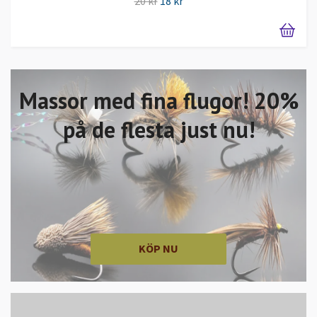
20 kr
18 kr
Massor med fina flugor! 20%
på de flesta just nu!
KÖP NU