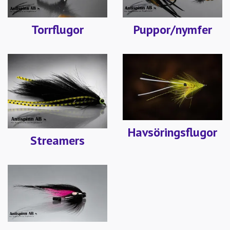
Torrflugor
Puppor/nymfer
Havsöringsflugor
Streamers