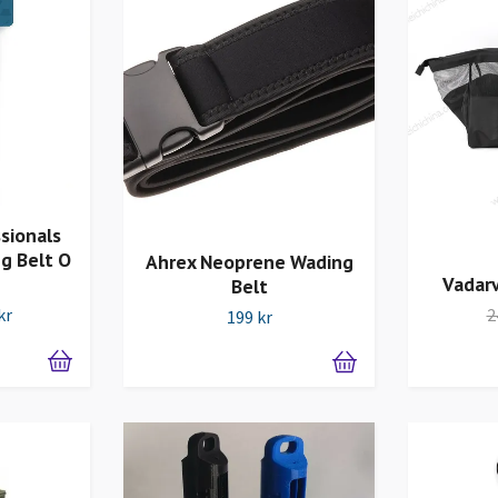
sionals
g Belt O
Ahrex Neoprene Wading
Vadar
Belt
kr
2
199 kr