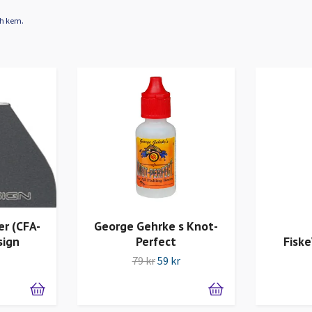
ch kem.
er (CFA-
George Gehrke s Knot-
sign
Perfect
Fiske
79 kr
59 kr