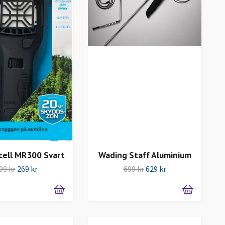
ell MR300 Svart
Wading Staff Aluminium
99 kr
269 kr
699 kr
629 kr