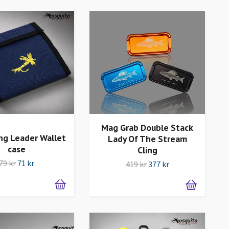
Mag Grab Double Stack
ing Leader Wallet
Lady Of The Stream
case
Cling
79 kr
71 kr
419 kr
377 kr