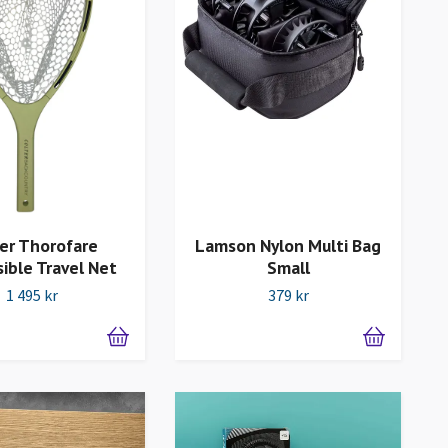
er Thorofare
Lamson Nylon Multi Bag
sible Travel Net
Small
1 495 kr
379 kr