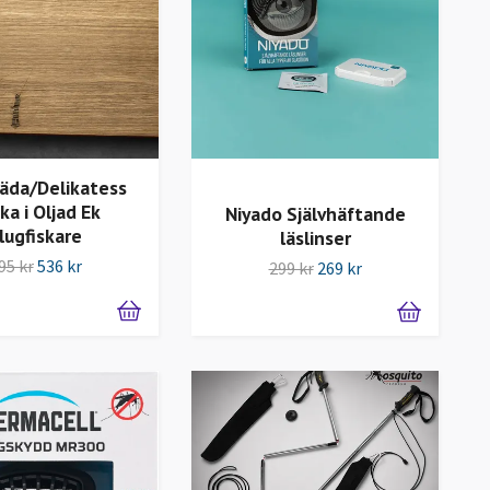
äda/Delikatess
cka i Oljad Ek
Niyado Självhäftande
lugfiskare
läslinser
95 kr
536 kr
299 kr
269 kr