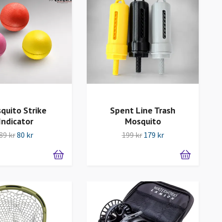
quito Strike
Spent Line Trash
Indicator
Mosquito
89 kr
80 kr
199 kr
179 kr