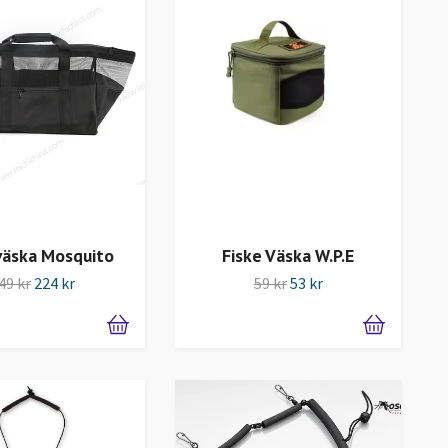
väska Mosquito
Fiske Väska W.P.E
49 kr
224 kr
59 kr
53 kr