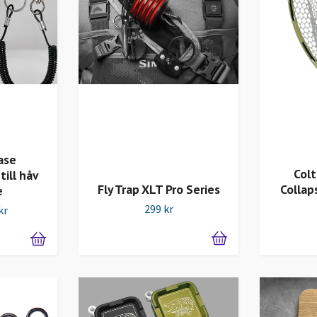
ase
Colt
ill håv
Collap
Fly Trap XLT Pro Series
e
299 kr
kr