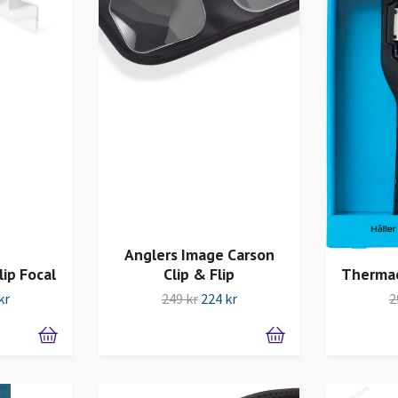
Anglers Image Carson
ip Focal
Clip & Flip
Thermac
kr
249 kr
224 kr
2