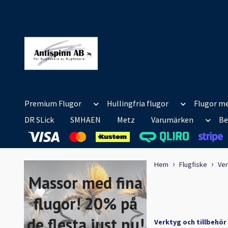
Premium Flugor
Hullingfria flugor
Flugor me
DR SLick
SMHAEN
Metz
Varumärken
Be
Hem
Flugfiske
Ver
Massor med fina
flugor! 20% på
de flesta just nu!
Verktyg och tillbehör