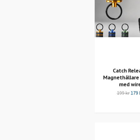
Catch Rele
Magnethållare t
med wir
199 kr
179 