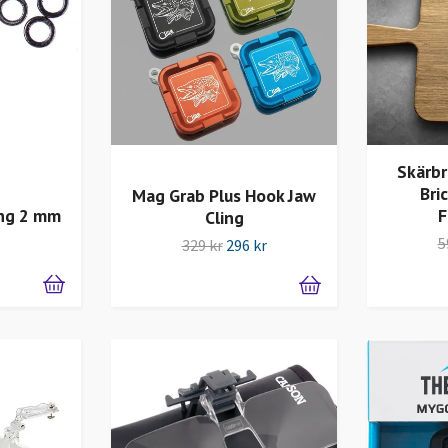
Skärbr
Bri
Mag Grab Plus Hook Jaw
ing 2 mm
F
Cling
5
329 kr
296 kr