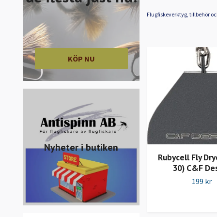
Flugfiskeverktyg, tillbehör o
KÖP NU
Nyheter i butiken
Rubycell Fly Dry
30) C&F De
199 kr