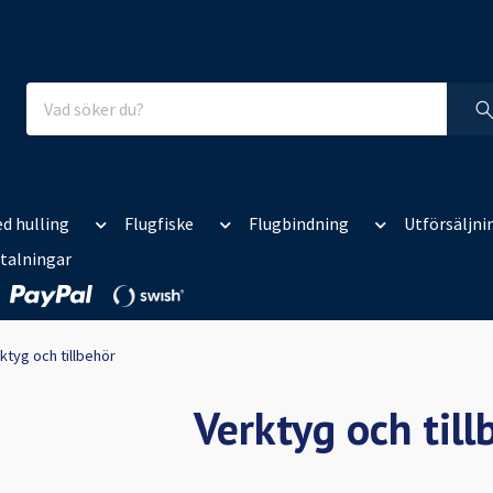
d hulling
Flugfiske
Flugbindning
Utförsäljni
talningar
ktyg och tillbehör
Verktyg och till