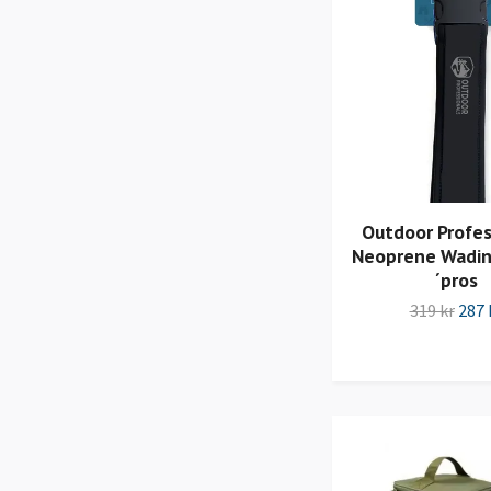
Outdoor Profes
Neoprene Wadin
´pros
319 kr
287 