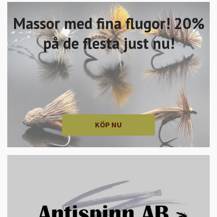
Massor med fina flugor! 20%
på de flesta just nu!
KÖP NU