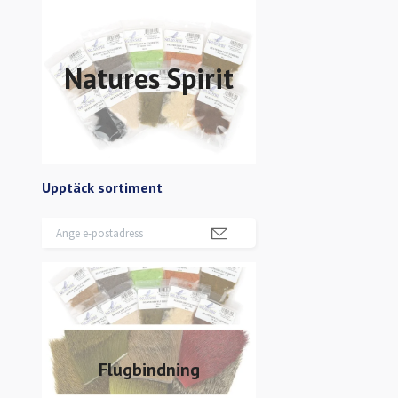
Natures Spirit
Upptäck sortiment
Flugbindning