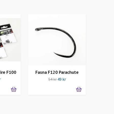
ire F100
Fasna F120 Parachute
r
54 kr
49 kr