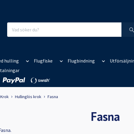
d hulling
Flugfiske
Flugbindning
Utförsäljni
talningar
Krok
Hullinglös krok
Fasna
Fasna
Fasna.