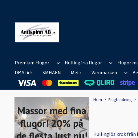
Premium Flugor
Hullingfria flugor
Flugor me
DR SLick
SMHAEN
Metz
Varumärken
Be
Hem
Flugbindning
Massor med fina
flugor! 20% på
de flesta just nu!
Hullinglös krok från 