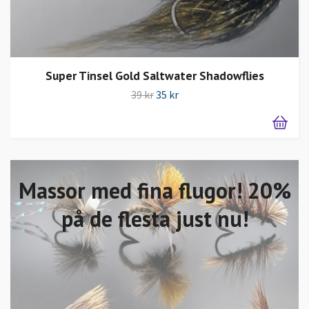
Super Tinsel Gold Saltwater Shadowflies
39 kr
35 kr
Massor med fina flugor! 20%
på de flesta just nu!