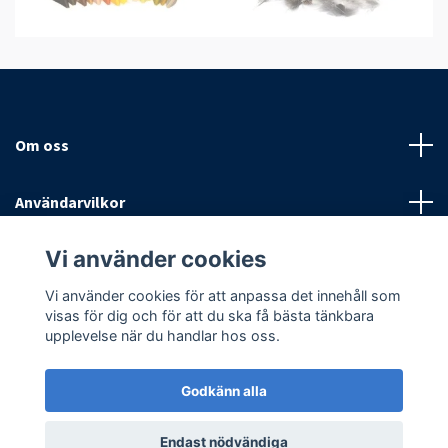
Om oss
Användarvilkor
Vi använder cookies
Sociala medier
Vi använder cookies för att anpassa det innehåll som
visas för dig och för att du ska få bästa tänkbara
upplevelse när du handlar hos oss.
Godkänn alla
© 2026 Antispinn AB
Endast nödvändiga