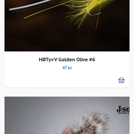
HØTyv V Golden Olive #6
47 kr