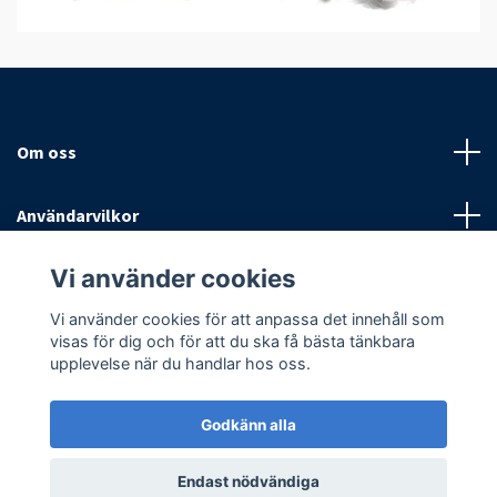
Om oss
Användarvilkor
Vi använder cookies
Sociala medier
Vi använder cookies för att anpassa det innehåll som
visas för dig och för att du ska få bästa tänkbara
upplevelse när du handlar hos oss.
Godkänn alla
© 2026 Antispinn AB
Endast nödvändiga