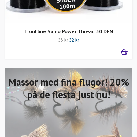
Troutline Sumo Power Thread 50 DEN
35 kr
32 kr
Massor med fina flugor! 20%
på de flesta just nu!