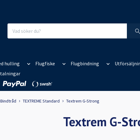
d hulling
Flugfiske
Flugbindning
Utförsäljni
talningar
Bindtråd
TEXTREME Standard
Textrem G-Strong
Textrem G-Str