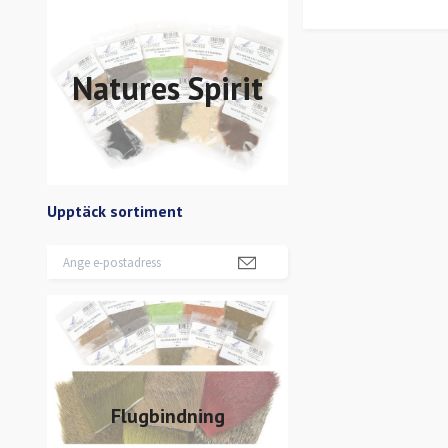
Natures Spirit
Upptäck sortiment
Flugbindning