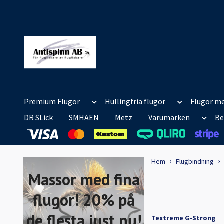
Premium Flugor
Hullingfria flugor
Flugor me
DR SLick
SMHAEN
Metz
Varumärken
Be
Hem
Flugbindning
Massor med fina
flugor! 20% på
de flesta just nu!
Textreme G-Strong