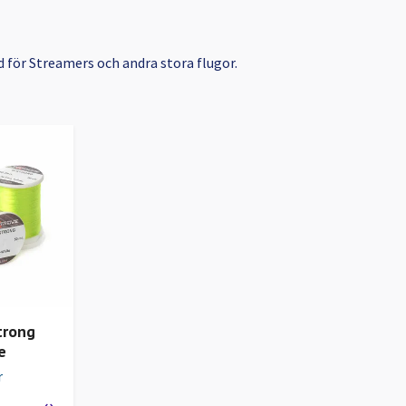
 för Streamers och andra stora flugor.
trong
e
r