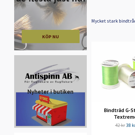
Mycket stark bindtråd
KÖP NU
Nyheter i butiken
Bindtråd G-S
Textrem
42 kr
38 k