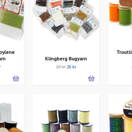
pylene
Troutl
arn
Klingberg Bugyarn
r
29 kr
26 kr