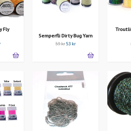
y Fly
Troutl
n
Semperfli Dirty Bug Yarn
r
59 kr
53 kr