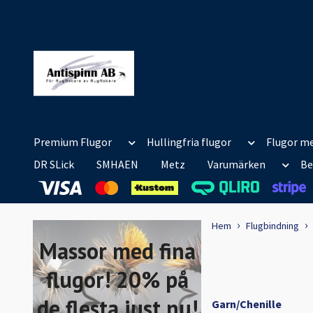
Premium Flugor
Hullingfria flugor
Flugor me
DR SLick
SMHAEN
Metz
Varumärken
Be
Hem
Flugbindning
Massor med fina
flugor! 20% på
de flesta just nu!
Garn/Chenille