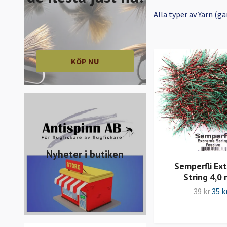
Alla typer av Yarn (ga
KÖP NU
Nyheter i butiken
Semperfli Ex
String 4,0
39 kr
35 k