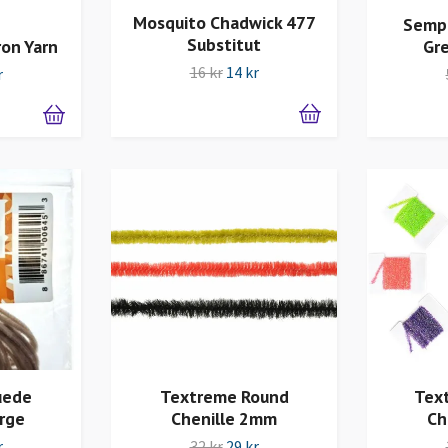
Mosquito Chadwick 477
Sempe
Substitut
on Yarn
Gr
16 kr
14 kr
r
uede
Textreme Round
Tex
arge
Chenille 2mm
Ch
r
32 kr
29 kr