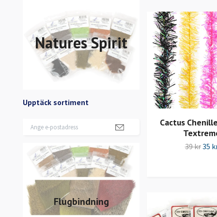
Natures Spirit
Upptäck sortiment
Cactus Chenil
Textrem
39 kr
35 k
Flugbindning