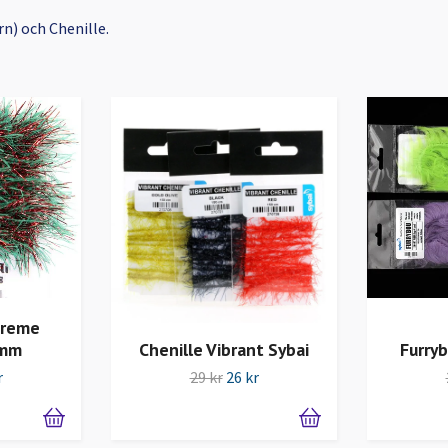
rn) och Chenille.
treme
 mm
Chenille Vibrant Sybai
Furryb
r
29 kr
26 kr