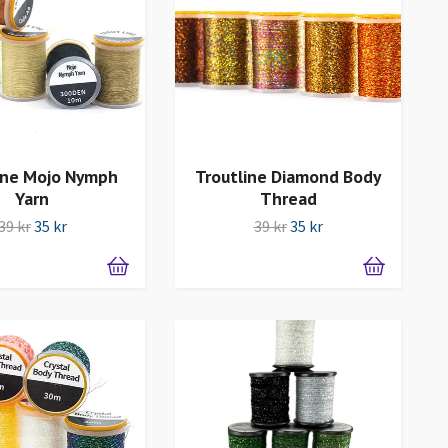
ine Mojo Nymph
Troutline Diamond Body
Yarn
Thread
39 kr
35 kr
39 kr
35 kr