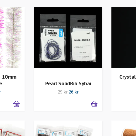
le 10mm
Crysta
e
Pearl SolidRib Sybai
r
29 kr
26 kr