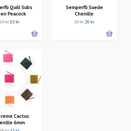
rfli Quill Subs
Semperfli Suede
een Peacock
Chenille
59 kr
53 kr
29 kr
26 kr
treme Cactus
enille 6mm
35 kr
32 kr