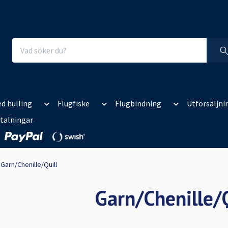
d hulling
Flugfiske
Flugbindning
Utförsäljni
talningar
Garn/Chenille/Quill
Garn/Chenille/