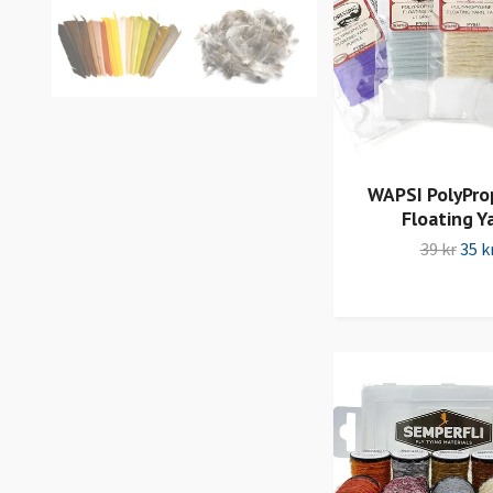
WAPSI PolyPro
Floating Y
39 kr
35 k