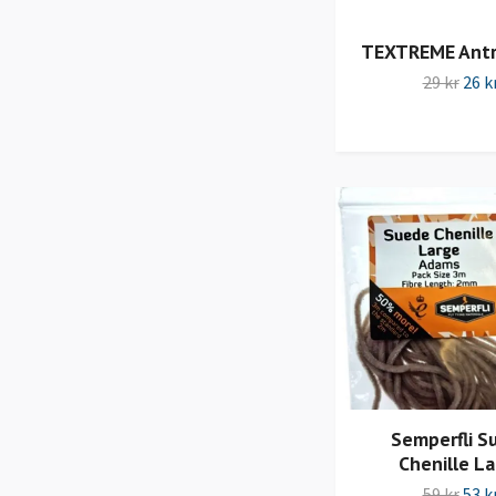
TEXTREME Antr
29 kr
26 k
Semperfli S
Chenille L
59 kr
53 k