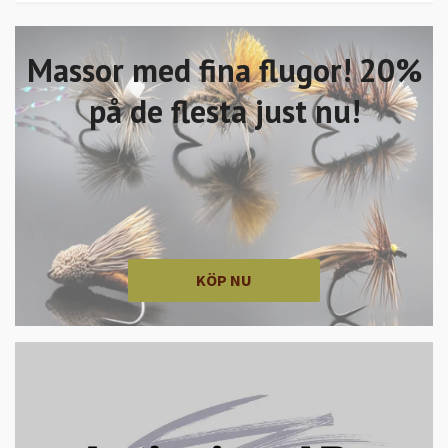
Massor med fina flugor! 20%
på de flesta just nu!
KÖP NU