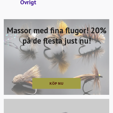
Övrigt
Massor med fina flugor! 20%
på de flesta just nu!
KÖP NU