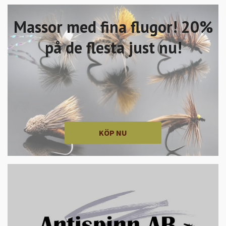
Massor med fina flugor! 20%
på de flesta just nu!
KÖP NU