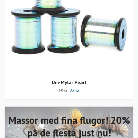
Uni-Mylar Pearl
23 kr
25 kr
Massor med fina flugor! 20%
på de flesta just nu!