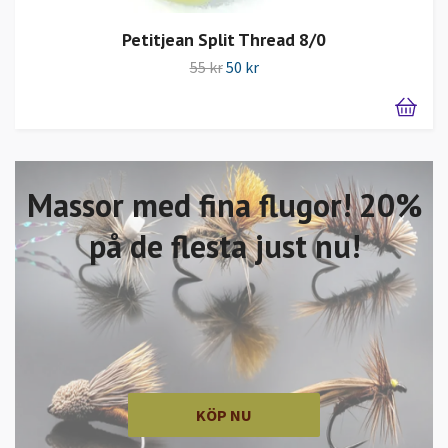
Petitjean Split Thread 8/0
55 kr
50 kr
Massor med fina flugor! 20%
på de flesta just nu!
KÖP NU