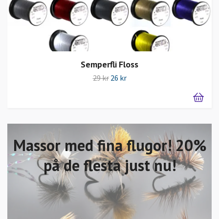
Semperfli Floss
29 kr
26 kr
Massor med fina flugor! 20%
på de flesta just nu!