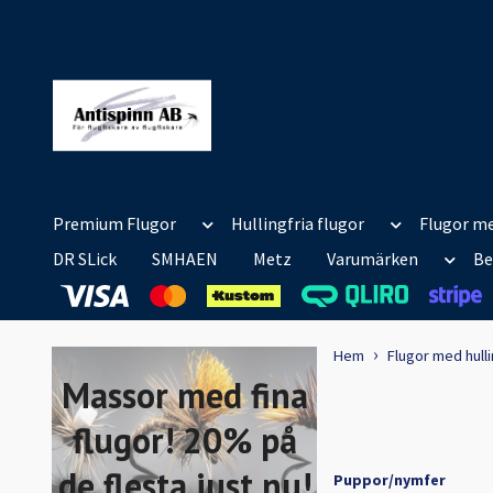
Premium Flugor
Hullingfria flugor
Flugor me
DR SLick
SMHAEN
Metz
Varumärken
Be
Hem
Flugor med hull
Massor med fina
flugor! 20% på
de flesta just nu!
Puppor/nymfer