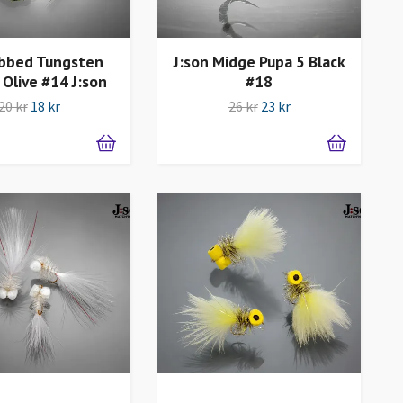
ibbed Tungsten
J:son Midge Pupa 5 Black
Olive #14 J:son
#18
20 kr
18 kr
26 kr
23 kr