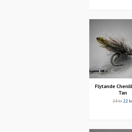
Flytande Chenil
Tan
24 kr
22 k