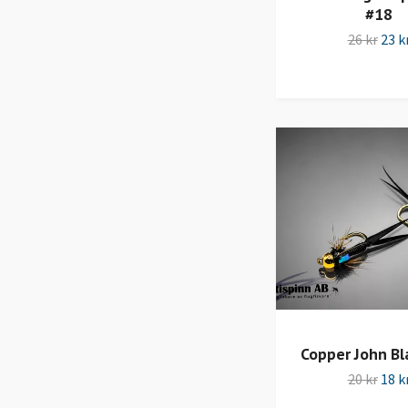
#18
26 kr
23 k
Copper John Bl
20 kr
18 k