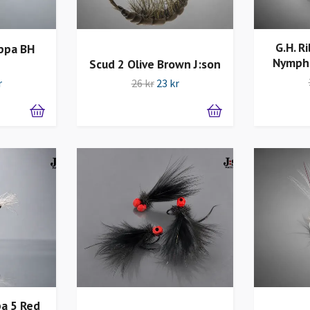
G.H. R
ppa BH
Nymph 
Scud 2 Olive Brown J:son
r
26 kr
23 kr
pa 5 Red