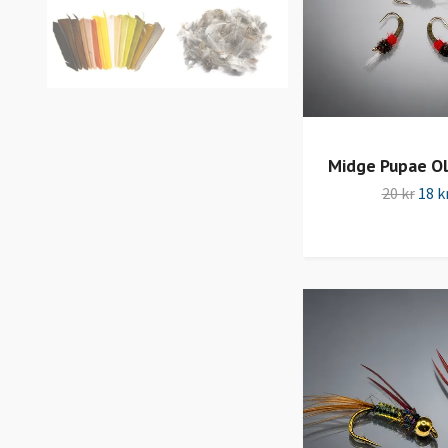
Midge Pupae Ol
20 kr
18 k