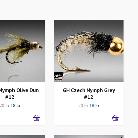
Nymph Olive Dun
GH Czech Nymph Grey
#12
#12
20 kr
18 kr
20 kr
18 kr