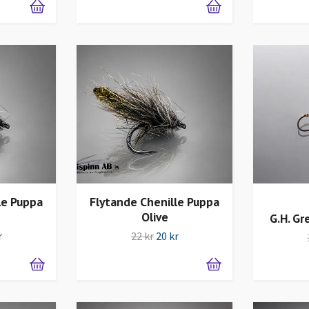
le Puppa
Flytande Chenille Puppa
Olive
G.H. Gr
r
22 kr
20 kr