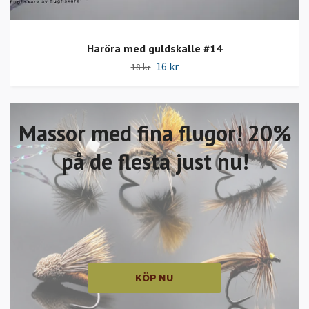
Haröra med guldskalle #14
16 kr
18 kr
Massor med fina flugor! 20%
på de flesta just nu!
KÖP NU