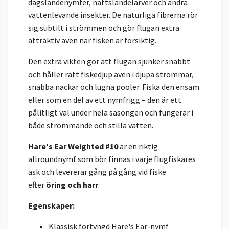
dagsländenymfer, nattsländelarver och andra
vattenlevande insekter. De naturliga fibrerna rör
sig subtilt i strömmen och gör flugan extra
attraktiv även när fisken är försiktig.
Den extra vikten gör att flugan sjunker snabbt
och håller rätt fiskedjup även i djupa strömmar,
snabba nackar och lugna pooler. Fiska den ensam
eller som en del av ett nymfrigg – den är ett
pålitligt val under hela säsongen och fungerar i
både strömmande och stilla vatten.
Hare's Ear Weighted #10
är en riktig
allroundnymf som bör finnas i varje flugfiskares
ask och levererar gång på gång vid fiske
efter
öring och harr
.
Egenskaper:
Klassisk förtyngd Hare's Ear-nymf