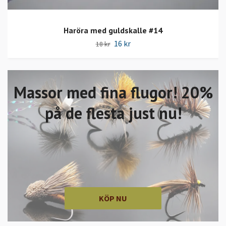
Haröra med guldskalle #14
16 kr
18 kr
Massor med fina flugor! 20%
på de flesta just nu!
KÖP NU