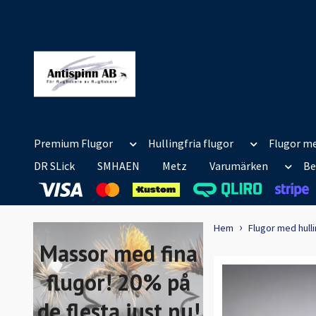
Premium Flugor
Hullingfria flugor
Flugor me
DR SLick
SMHAEN
Metz
Varumärken
Be
Hem
Flugor med hull
Massor med fina
flugor! 20% på
de flesta just nu!