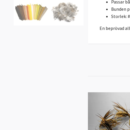
Passar b
Bunden p
Storlek: 
En beprövad al