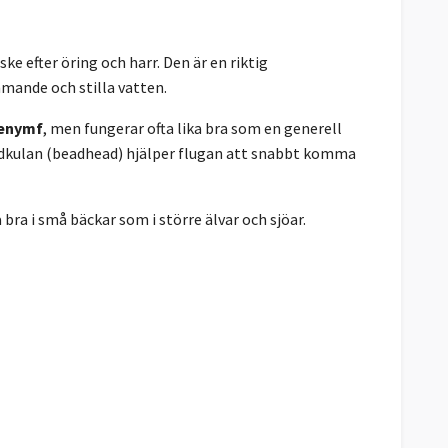
ke efter öring och harr. Den är en riktig
mande och stilla vatten.
denymf
, men fungerar ofta lika bra som en generell
ldkulan (beadhead) hjälper flugan att snabbt komma
bra i små bäckar som i större älvar och sjöar.