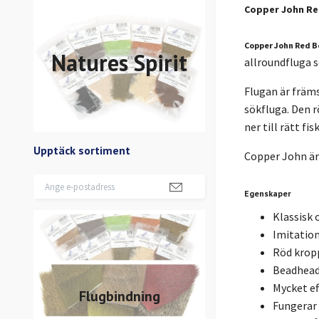
Copper John Re
Copper John Red 
Natures Spirit
allroundfluga 
Flugan är främ
sökfluga. Den 
ner till rätt fis
Upptäck sortiment
Copper John är 
Egenskaper
Klassisk 
Imitation
Röd krop
Beadhead
Mycket ef
Flugbindning
Fungerar