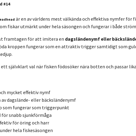
d #14
är en av världens mest välkända och effektiva nymfer för fis
Beadhead
som fiskar utmärkt under hela säsongen och fungerar i både ström
st framtagen för att imitera en
dagsländenymf eller bäckslän
röda kroppen fungerar som en attraktiv trigger samtidigt som gu
kedjup.
ett självklart val när fisken födosöker nära botten och passar lika 
och mycket effektiv nymf
 av dagslände- eller bäcksländenymf
p som fungerar som triggerpunkt
 för snabb sjunkförmåga
fektiv för öring och harr
 under hela fiskesäsongen