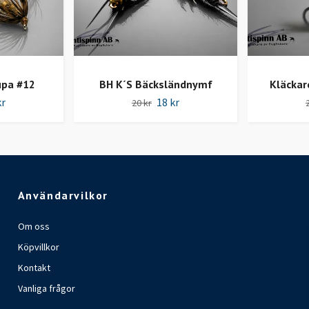
upa #12
BH K´S Bäcksländnymf
Kläckar
kr
18 kr
20 kr
Användarvilkor
Om oss
Köpvillkor
Kontakt
Vanliga frågor