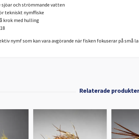
e sjöar och strömmande vatten
ör tekniskt nymffiske
å krok med hulling
#18
fektiv nymf som kan vara avgörande när fisken fokuserar på små la