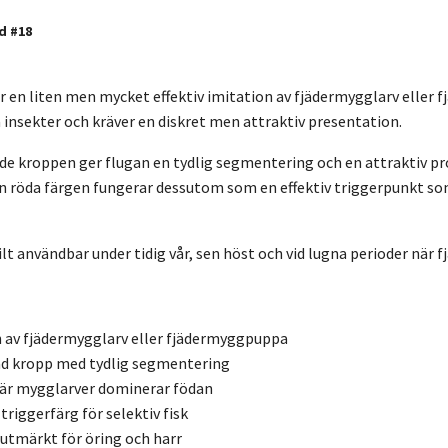
d #18
r en liten men mycket effektiv imitation av fjädermygglarv eller 
 insekter och kräver en diskret men attraktiv presentation.
de kroppen ger flugan en tydlig segmentering och en attraktiv prof
 röda färgen fungerar dessutom som en effektiv triggerpunkt som 
ilt användbar under tidig vår, sen höst och vid lugna perioder när 
 av fjädermygglarv eller fjädermyggpuppa
ad kropp med tydlig segmentering
när mygglarver dominerar födan
triggerfärg för selektiv fisk
utmärkt för öring och harr