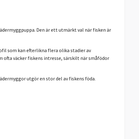
fjädermyggpuppa. Den är ett utmärkt val när fisken är
il som kan efterlikna flera olika stadier av
ofta väcker fiskens intresse, särskilt när småfödor
fjädermyggor utgör en stor del av fiskens föda.