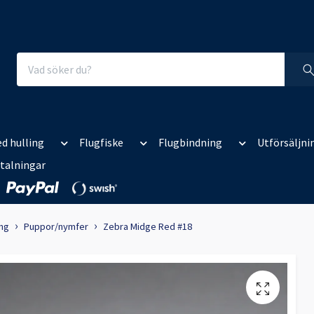
d hulling
Flugfiske
Flugbindning
Utförsäljni
talningar
ing
Puppor/nymfer
Zebra Midge Red #18