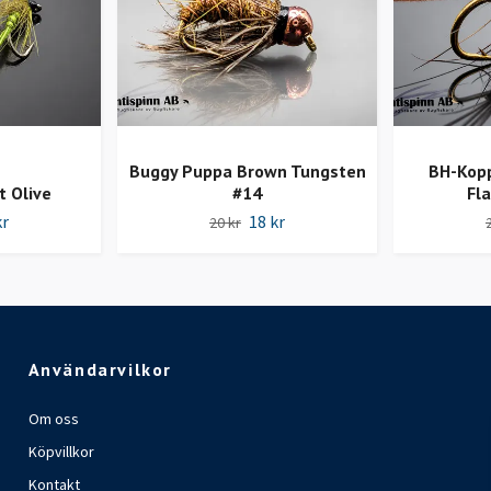
Buggy Puppa Brown Tungsten
BH-Kopp
t Olive
#14
Fl
kr
18 kr
20 kr
Användarvilkor
Om oss
Köpvillkor
Kontakt