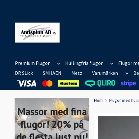
Premium Flugor
Hullingfria flugor
Flugor me
DR SLick
SMHAEN
Metz
Varumärken
Be
Hem
Flugor med hull
Massor med fina
flugor! 20% på
de flesta just nu!