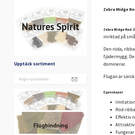
Zebra Midge Re
Natures Spirit
ä
Zebra Midge Red
inriktad på små
Den röda, ribba
fjädermygg. Den
Upptäck sortiment
dominerar.
Flugan är särsk
Egenskaper
Imitation
Röd ribb
Effektiv 
Flugbindning
Attraktiv 
Fungerar 