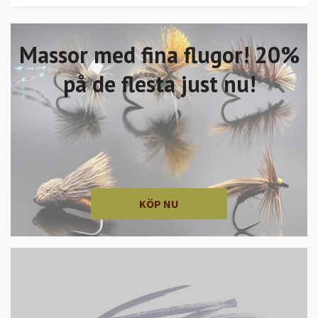
Massor med fina flugor! 20%
på de flesta just nu!
KÖP NU