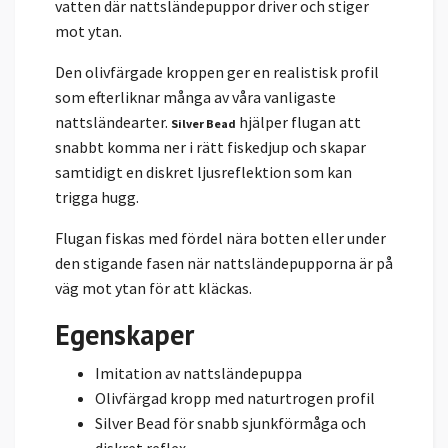
vatten där nattsländepuppor driver och stiger
mot ytan.
Den olivfärgade kroppen ger en realistisk profil
som efterliknar många av våra vanligaste
nattsländearter.
hjälper flugan att
Silver Bead
snabbt komma ner i rätt fiskedjup och skapar
samtidigt en diskret ljusreflektion som kan
trigga hugg.
Flugan fiskas med fördel nära botten eller under
den stigande fasen när nattsländepupporna är på
väg mot ytan för att kläckas.
Egenskaper
Imitation av nattsländepuppa
Olivfärgad kropp med naturtrogen profil
Silver Bead för snabb sjunkförmåga och