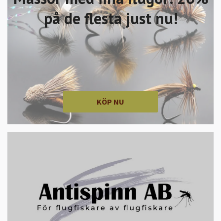
på de flesta just nu!
KÖP NU