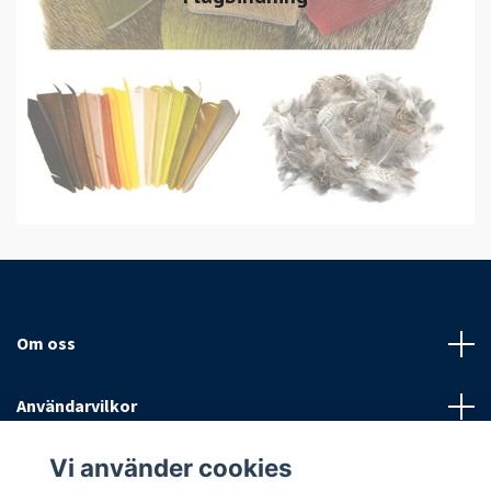
Om oss
Användarvilkor
Vi använder cookies
Sociala medier