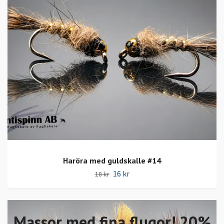
Haröra med guldskalle #14
16 kr
18 kr
Massor med fina flugor! 20%