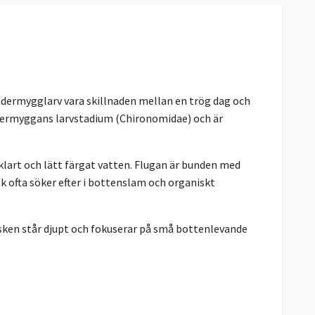
fjädermygglarv vara skillnaden mellan en trög dag och
ädermyggans larvstadium (Chironomidae) och är
klart och lätt färgat vatten. Flugan är bunden med
sk ofta söker efter i bottenslam och organiskt
fisken står djupt och fokuserar på små bottenlevande