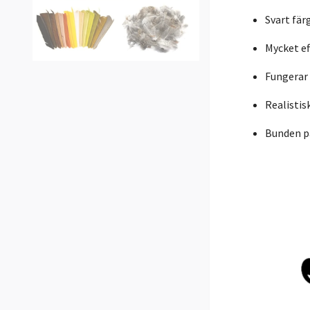
Svart fär
Mycket eff
Fungerar
Realisti
Bunden p