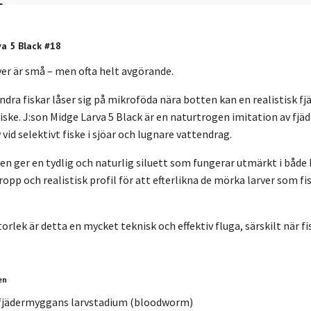
va 5 Black #18
er är små – men ofta helt avgörande.
ndra fiskar låser sig på mikroföda nära botten kan en realistisk 
fiske.
J:son Midge Larva 5 Black
är en naturtrogen imitation av fj
v vid selektivt fiske i sjöar och lugnare vattendrag.
gen
ger en tydlig och naturlig siluett som fungerar utmärkt i både 
pp och realistisk profil
för att efterlikna de mörka larver som fi
storlek är detta en
mycket teknisk och effektiv fluga
, särskilt när 
en
 fjädermyggans larvstadium (bloodworm)