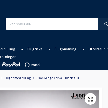
d hulling
Flugfiske
Flugbindning
Utförsäljni
talningar
Flugor med hulling
J:son Midge Larva 5 Black #18