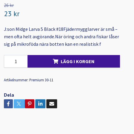
26 kr
23 kr
J:son Midge Larva 5 Black #18Fjädermygglarver är små –
men ofta helt avgörande.När öring och andra fiskar låser
sig på mikroföda nära botten kan en realistisk f
LÄGG I KORGEN
Artikelnummer:
Premium 30-11
Dela