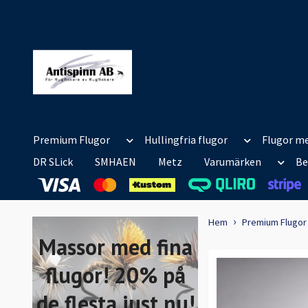
Premium Flugor
Hullingfria flugor
Flugor me
DR SLick
SMHAEN
Metz
Varumärken
Be
Hem
Premium Flugor
Massor med fina
flugor! 20% på
de flesta just nu!