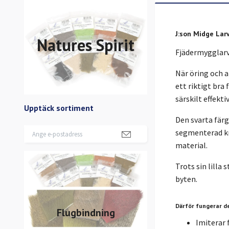
J:son Midge Lar
Natures Spirit
Fjädermygglarv
När öring och a
ett riktigt bra 
särskilt effekti
Upptäck sortiment
Den
svarta fär
segmenterad kro
material.
Trots sin lilla 
byten.
Därför fungerar d
Flugbindning
Imiterar