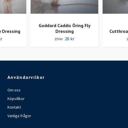
Goddard Caddis Öring Fly
y Dressing
Dressing
Cutthroa
kr
26 kr
29 kr
Användarvilkor
Om oss
Köpvillkor
Kontakt
Vanliga frågor