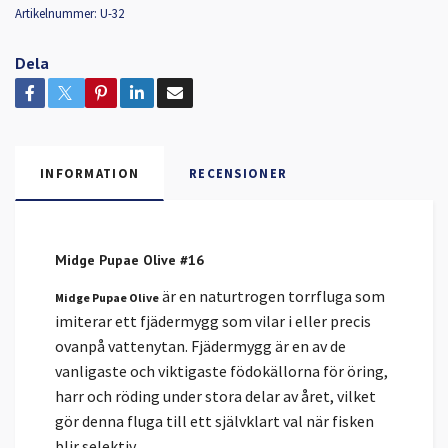
Artikelnummer:
U-32
Dela
INFORMATION
RECENSIONER
Midge Pupae Olive #16
är en naturtrogen torrfluga som
Midge Pupae Olive
imiterar ett fjädermygg som vilar i eller precis
ovanpå vattenytan. Fjädermygg är en av de
vanligaste och viktigaste födokällorna för öring,
harr och röding under stora delar av året, vilket
gör denna fluga till ett självklart val när fisken
blir selektiv.