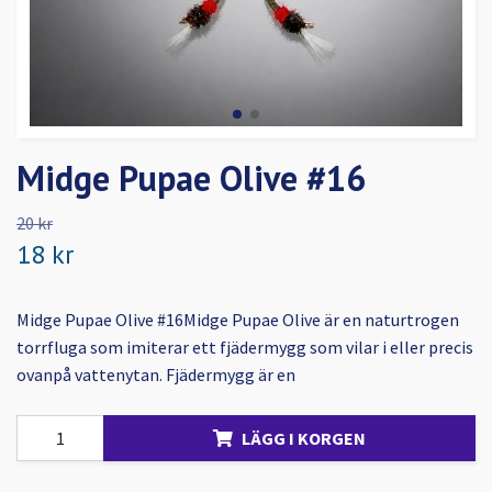
Midge Pupae Olive #16
20 kr
18 kr
Midge Pupae Olive #16Midge Pupae Olive är en naturtrogen
torrfluga som imiterar ett fjädermygg som vilar i eller precis
ovanpå vattenytan. Fjädermygg är en
LÄGG I KORGEN