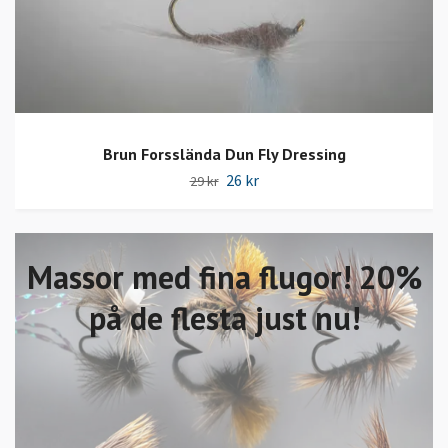
Brun Forsslända Dun Fly Dressing
26 kr
29 kr
Massor med fina flugor! 20%
på de flesta just nu!