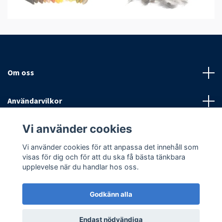
Om oss
Användarvilkor
Vi använder cookies
Sociala medier
Vi använder cookies för att anpassa det innehåll som
visas för dig och för att du ska få bästa tänkbara
upplevelse när du handlar hos oss.
Godkänn alla
© 2026 Antispinn AB
Endast nödvändiga