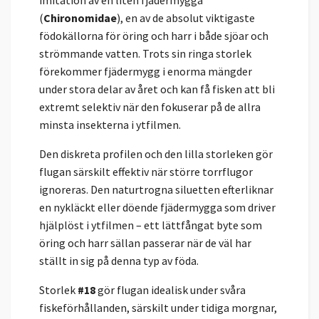
imitation av en liten fjädermygga
(
Chironomidae
), en av de absolut viktigaste
födokällorna för öring och harr i både sjöar och
strömmande vatten. Trots sin ringa storlek
förekommer fjädermygg i enorma mängder
under stora delar av året och kan få fisken att bli
extremt selektiv när den fokuserar på de allra
minsta insekterna i ytfilmen.
Den diskreta profilen och den lilla storleken gör
flugan särskilt effektiv när större torrflugor
ignoreras. Den naturtrogna siluetten efterliknar
en nykläckt eller döende fjädermygga som driver
hjälplöst i ytfilmen – ett lättfångat byte som
öring och harr sällan passerar när de väl har
ställt in sig på denna typ av föda.
Storlek
#18
gör flugan idealisk under svåra
fiskeförhållanden, särskilt under tidiga morgnar,