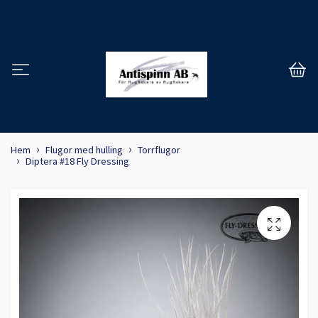
Hem
Flugor med hulling
Torrflugor
Diptera #18 Fly Dressing