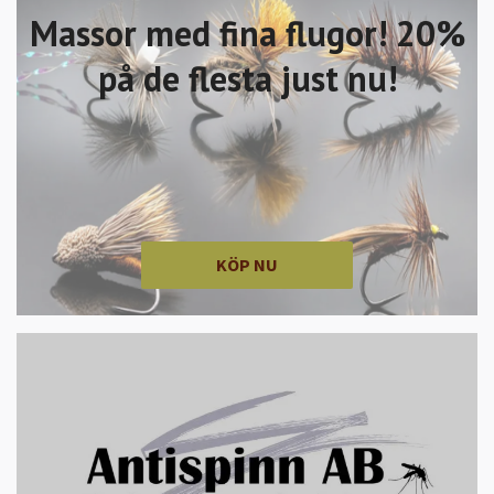
Massor med fina flugor! 20%
på de flesta just nu!
KÖP NU