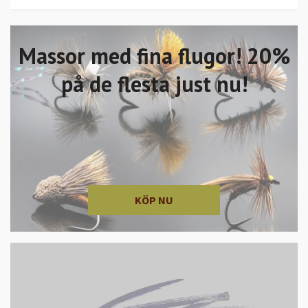
Massor med fina flugor! 20%
på de flesta just nu!
KÖP NU