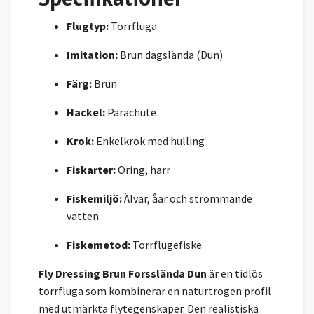
Flugtyp:
Torrfluga
Imitation:
Brun dagslända (Dun)
Färg:
Brun
Hackel:
Parachute
Krok:
Enkelkrok med hulling
Fiskarter:
Öring, harr
Fiskemiljö:
Älvar, åar och strömmande
vatten
Fiskemetod:
Torrflugefiske
Fly Dressing Brun Forsslända Dun
är en tidlös
torrfluga som kombinerar en naturtrogen profil
med utmärkta flytegenskaper. Den realistiska