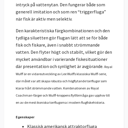
intryck på vattenytan. Den fungerar både som
generell imitation och som ren “triggerfluga”
när fisk är aktiv men selektiv.
Den karakteristiska färgkombinationen och den
tydliga siluetten gör flugan lätt att se för både
fisk och fiskare, även i snabbt strömmande
vatten. Den flyter högt och stabilt, vilket gör den
mycket användbar i varierande fiskesituationer
där presentation och synlighet är avgörande.
Royal
Wulff är en vidareutveckling av Lee Wulffs klassiska Wulff-serie,
där målet var att skapa robusta och högflytande torrflugor som
klarar hårt strömmande vatten. Kombinationen av Royal
Coachman-färger och Wulff-kroppens flytförmåga gav upphov till
en av de mest ikoniska torrflugorna i modern flugfiskehistoria.
Egenskaper
Klassisk amerikansk attraktorfluga