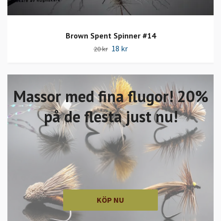
Brown Spent Spinner #14
18 kr
20 kr
Massor med fina flugor! 20%
på de flesta just nu!
KÖP NU