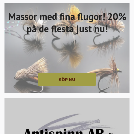
Massor med fina flugor! 20%
på de flesta just nu!
KÖP NU