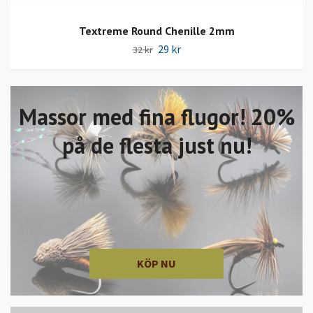
Textreme Round Chenille 2mm
29 kr
32 kr
Massor med fina flugor! 20%
på de flesta just nu!
KÖP NU