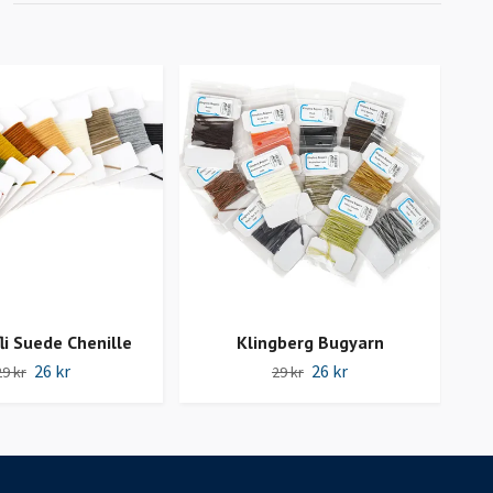
i Suede Chenille
Klingberg Bugyarn
Tro
26 kr
26 kr
29 kr
29 kr