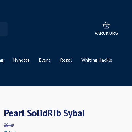
VARUKORG
ng
Nyheter
Event
Regal
Whiting Hackle
Pearl SolidRib Sybai
29 kr