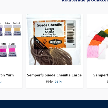
on Yarn
Semperfli Suede Chenille Large
Semperfl
kr
53 kr
59 kr