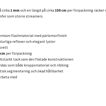
å cirka
1 mm
och en längd på cirka
150 cm
per förpackning räcker m
mfer som större streamers.
remium flashmaterial med pärlemorfinish
turliga reflexer och elegant lyster
brett
 cm
per förpackning
itstarkt tack vare den flätade konstruktionen
ndas som både kroppsmaterial och ribbing
stisk segmentering och ökad hållbarhet
arbeta med