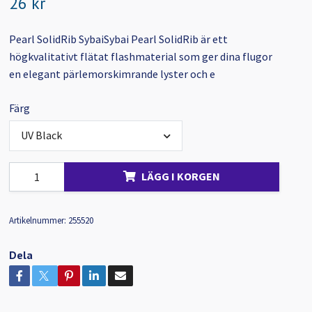
26 kr
Pearl SolidRib SybaiSybai Pearl SolidRib är ett
högkvalitativt flätat flashmaterial som ger dina flugor
en elegant pärlemorskimrande lyster och e
Färg
UV Black
LÄGG I KORGEN
Artikelnummer:
255520
Dela