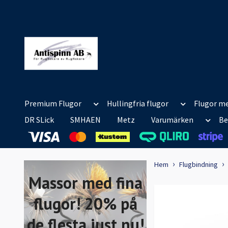
Premium Flugor
Hullingfria flugor
Flugor me
DR SLick
SMHAEN
Metz
Varumärken
Be
Hem
Flugbindning
Massor med fina
flugor! 20% på
de flesta just nu!