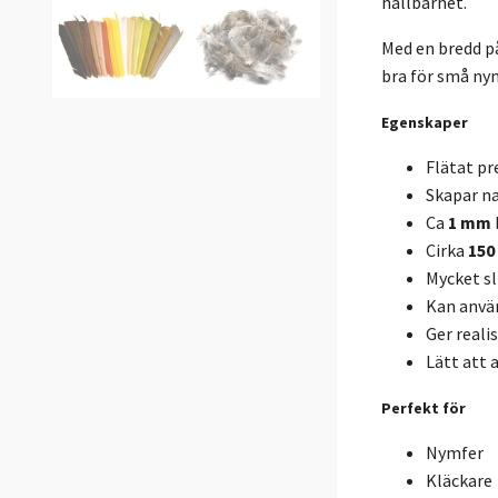
hållbarhet.
Med en bredd p
bra för små ny
Egenskaper
Flätat p
Skapar na
Ca
1 mm
Cirka
150
Mycket sl
Kan anvä
Ger reali
Lätt att 
Perfekt för
Nymfer
Kläckare