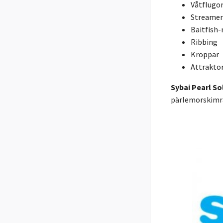
Våtflugo
Streamer
Baitfish
Ribbing
Kroppar
Attrakto
Sybai Pearl So
pärlemorskimran