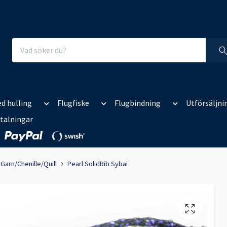
d hulling
Flugfiske
Flugbindning
Utförsäljni
talningar
Garn/Chenille/Quill
Pearl SolidRib Sybai