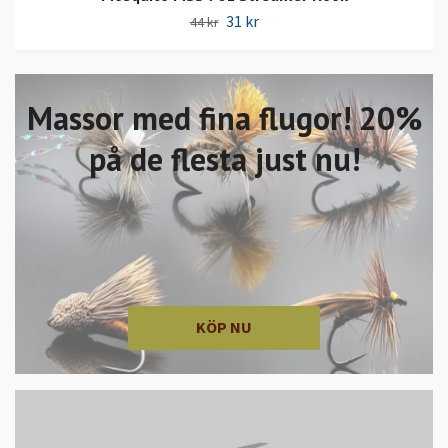
31 kr
44 kr
Massor med fina flugor! 20%
på de flesta just nu!
KÖP NU