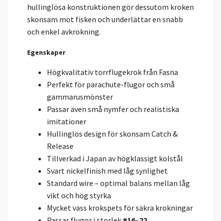
hullinglösa konstruktionen gör dessutom kroken
skonsam mot fisken och underlättar en snabb
och enkel avkrokning.
Egenskaper
Högkvalitativ torrflugekrok från Fasna
Perfekt för parachute-flugor och små
gammarusmönster
Passar även små nymfer och realistiska
imitationer
Hullinglös design för skonsam Catch &
Release
Tillverkad i Japan av högklassigt kolstål
Svart nickelfinish med låg synlighet
Standard wire – optimal balans mellan låg
vikt och hög styrka
Mycket vass krokspets för säkra krokningar
Passar flugor i storlek
#16–22