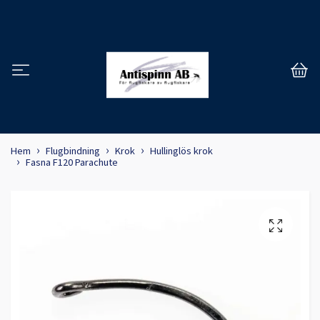
Hem
Flugbindning
Krok
Hullinglös krok
Fasna F120 Parachute