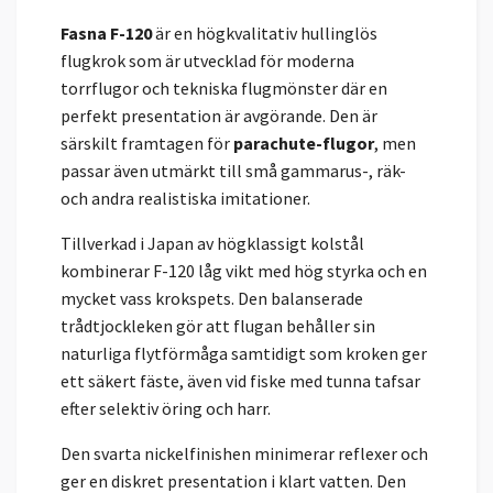
Fasna F-120
är en högkvalitativ hullinglös
flugkrok som är utvecklad för moderna
torrflugor och tekniska flugmönster där en
perfekt presentation är avgörande. Den är
särskilt framtagen för
parachute-flugor
, men
passar även utmärkt till små gammarus-, räk-
och andra realistiska imitationer.
Tillverkad i Japan av högklassigt kolstål
kombinerar F-120 låg vikt med hög styrka och en
mycket vass krokspets. Den balanserade
trådtjockleken gör att flugan behåller sin
naturliga flytförmåga samtidigt som kroken ger
ett säkert fäste, även vid fiske med tunna tafsar
efter selektiv öring och harr.
Den svarta nickelfinishen minimerar reflexer och
ger en diskret presentation i klart vatten. Den