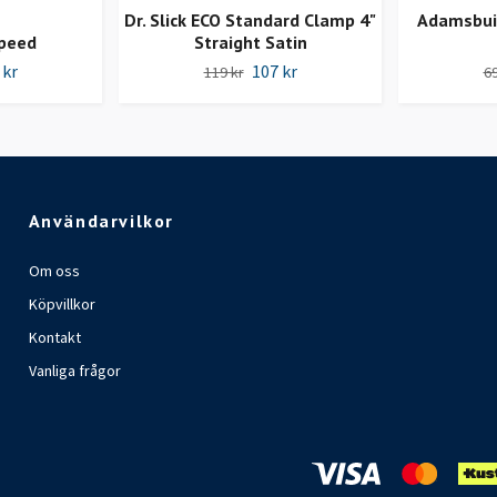
Dr. Slick ECO Standard Clamp 4"
Adamsbui
Speed
Straight Satin
 kr
107 kr
119 kr
69
Användarvilkor
Om oss
Köpvillkor
Kontakt
Vanliga frågor