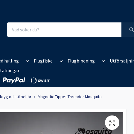
d hulling
Flugfiske
Flugbindning
Utförsäljni
talningar
ktyg och tillbehör
Magnetic Tippet Threader Mosquito