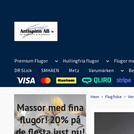
Premium Flugor
Hullingfria flugor
Flugor me
DR SLick
SMHAEN
Metz
Varumärken
Be
Hem
Flugfiske
Ver
Massor med fina
flugor! 20% på
de flesta just nu!