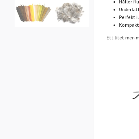
Håller fl
Underlät
Perfekt i
Kompakt o
Ett litet men 