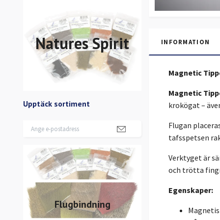
Natures Spirit
INFORMATION
Magnetic Tipp
Magnetic Tipp
Upptäck sortiment
krokögat – även
Flugan placera
tafsspetsen rak
Verktyget är sä
och trötta fing
Egenskaper:
Flugbindning
Magnetisk