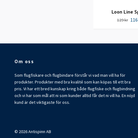
Loon Line 
116
129 kr
Om oss
Som flugfiskare och flugbindare förstår vi vad man vill ha för
produkter. Produkter med bra kvalité som kan köpas till ett bra
pris. Vi har ett bred kunskap kring både flugfiske och flugbindning
och vi har som mål att ni som kunder alltid får det ni vill ha. En nöjd
kund är det viktigaste för oss.
© 2026 Antispinn AB