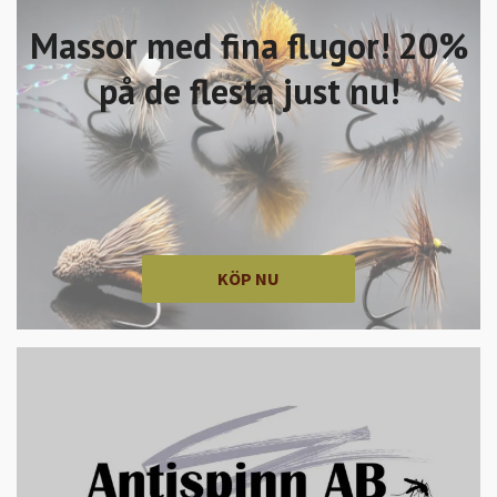
Massor med fina flugor! 20%
på de flesta just nu!
KÖP NU