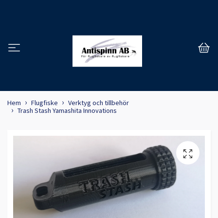
Hem
Flugfiske
Verktyg och tillbehör
Trash Stash Yamashita Innovations