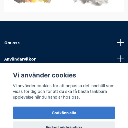
Om oss
Användarvilkor
Vi använder cookies
Sociala medier
Vi använder cookies för att anpassa det innehåll som
visas för dig och för att du ska få bästa tänkbara
upplevelse när du handlar hos oss.
Godkänn alla
© 2026 Antispinn AB
Endast nödvändiga