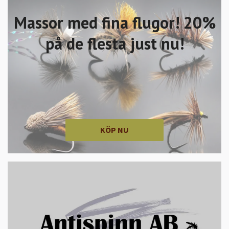
Massor med fina flugor! 20%
på de flesta just nu!
KÖP NU