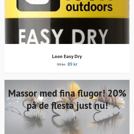
Loon Easy Dry
89 kr
99 kr
Massor med fina flugor! 20%
på de flesta just nu!