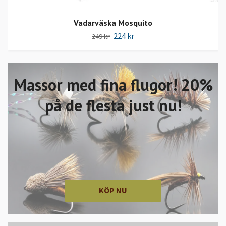
Vadarväska Mosquito
224 kr
249 kr
Massor med fina flugor! 20%
på de flesta just nu!
KÖP NU