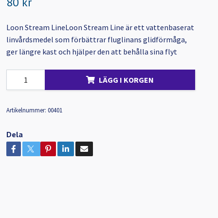
80 kr
Loon Stream LineLoon Stream Line är ett vattenbaserat
linvårdsmedel som förbättrar fluglinans glidförmåga,
ger längre kast och hjälper den att behålla sina flyt
LÄGG I KORGEN
Artikelnummer:
00401
Dela