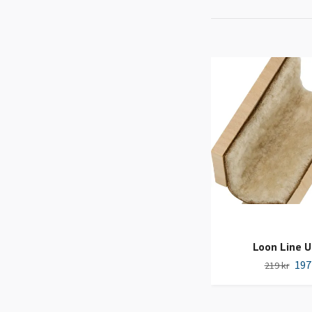
Loon Line U
197
219 kr