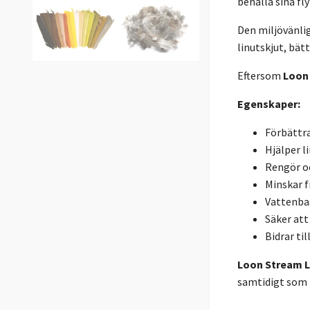
behålla sina fl
Den miljövänli
linutskjut, bät
Eftersom
Loon
Egenskaper:
Förbättra
Hjälper l
Rengör oc
Minskar f
Vattenba
Säker att
Bidrar til
Loon Stream L
samtidigt som h