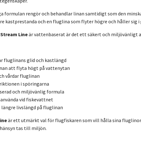
ytegenskaper.
ga formulan rengör och behandlar linan samtidigt som den minskar
tre kastprestanda och en fluglina som flyter högre och håller sig i 
 Stream Line
är vattenbaserat är det ett säkert och miljövänligt a
r fluglinans glid och kastlängd
inan att flyta högt på vattenytan
h vårdar fluglinan
riktionen i spöringarna
serad och miljövänlig formula
 använda vid fiskevattnet
l längre livslängd på fluglinan
ine
är ett utmärkt val för flugfiskaren som vill hålla sina fluglino
änsyn tas till miljön.