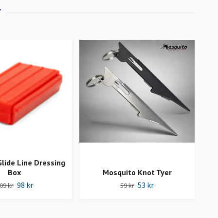
ide Line Dressing
Box
Mosquito Knot Tyer
98 kr
53 kr
09 kr
59 kr