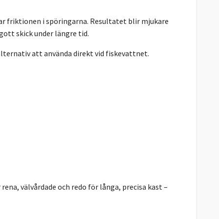
 friktionen i spöringarna. Resultatet blir mjukare
gott skick under längre tid.
lternativ att använda direkt vid fiskevattnet.
r rena, välvårdade och redo för långa, precisa kast –