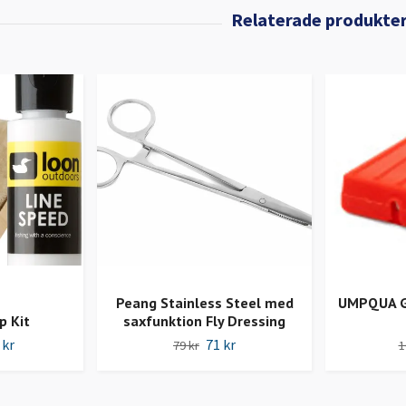
Peang Stainless Steel med
UMPQUA Gl
p Kit
saxfunktion Fly Dressing
 kr
71 kr
79 kr
1