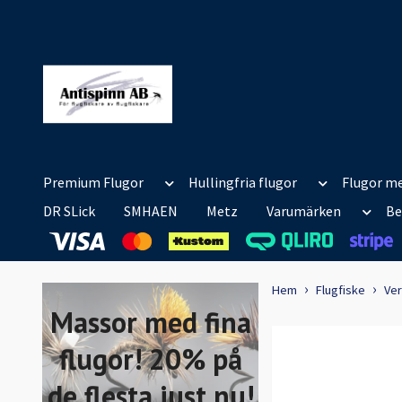
Premium Flugor
Hullingfria flugor
Flugor me
DR SLick
SMHAEN
Metz
Varumärken
Be
Hem
Flugfiske
Ver
Massor med fina
flugor! 20% på
de flesta just nu!