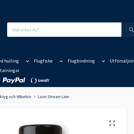
d hulling
Flugfiske
Flugbindning
Utförsäljni
talningar
ktyg och tillbehör
Loon Stream Line