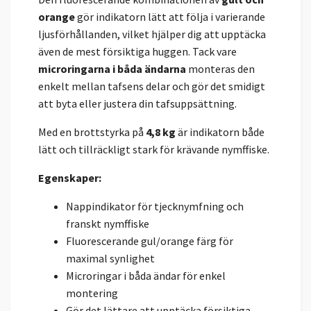
orange
gör indikatorn lätt att följa i varierande
ljusförhållanden, vilket hjälper dig att upptäcka
även de mest försiktiga huggen. Tack vare
microringarna i båda ändarna
monteras den
enkelt mellan tafsens delar och gör det smidigt
att byta eller justera din tafsuppsättning.
Med en brottstyrka på
4,8 kg
är indikatorn både
lätt och tillräckligt stark för krävande nymffiske.
Egenskaper:
Nappindikator för tjecknymfning och
franskt nymffiske
Fluorescerande gul/orange färg för
maximal synlighet
Microringar i båda ändar för enkel
montering
Gör det lättare att upptäcka försiktiga