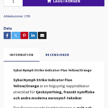
LÄGG I KORGEN
Artikelnummer:
1799
Dela
INFORMATION
RECENSIONER
Sybai Nymph Strike Indicator Fluo Yellow/Orange
Sybai Nymph Strike Indicator Fluo
Yellow/Orange
är en högsynlig nappindikator
utvecklad för
tjecknymfning, franskt nymffiske
och andra moderna euronymf-tekniker
.
Den fluorescerande kombinationen av
gult och