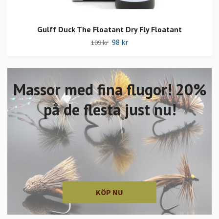
Gulff Duck The Floatant Dry Fly Floatant
98 kr
109 kr
Massor med fina flugor! 20%
på de flesta just nu!
KÖP NU