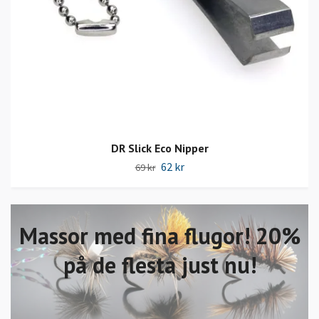
DR Slick Eco Nipper
62 kr
69 kr
Massor med fina flugor! 20%
på de flesta just nu!