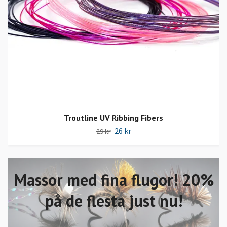
Troutline UV Ribbing Fibers
26 kr
29 kr
Massor med fina flugor! 20%
på de flesta just nu!