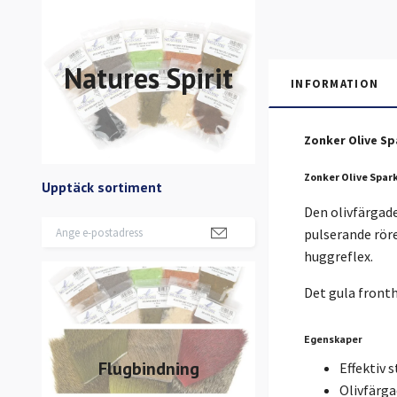
Natures Spirit
INFORMATION
Zonker Olive Sp
Zonker Olive Spar
Upptäck sortiment
Den olivfärgade
pulserande röre
huggreflex.
Det gula fronth
Egenskaper
Flugbindning
Effektiv 
Olivfärga