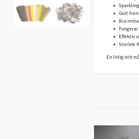
Sparkling
Gult fron
Bra imita
Fungerar
Effektiv 
Storlek: 
En livlig och m