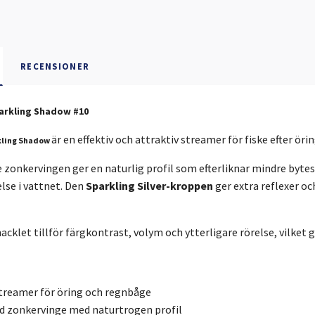
RECENSIONER
arkling Shadow #10
är en effektiv och attraktiv streamer för fiske efter ör
kling Shadow
 zonkervingen ger en naturlig profil som efterliknar mindre byte
lse i vattnet. Den
Sparkling Silver-kroppen
ger extra reflexer o
acklet tillför färgkontrast, volym och ytterligare rörelse, vilket 
streamer för öring och regnbåge
d zonkervinge med naturtrogen profil