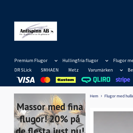
Premium Flugor
Hullingfria flugor
Flugor me
DR SLick
SMHAEN
Metz
Varumärken
Be
Hem
Flugor med hull
Massor med fina
flugor! 20% på
de flesta just nu!