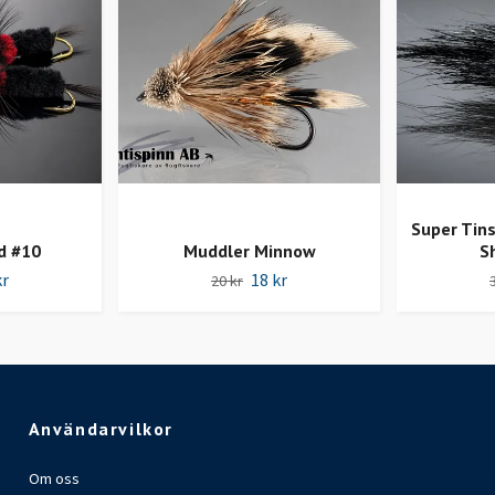
Super Tins
d #10
Muddler Minnow
S
kr
18 kr
20 kr
Användarvilkor
Om oss