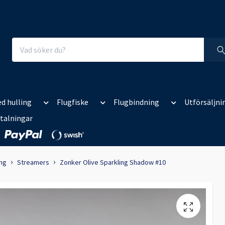
d hulling
Flugfiske
Flugbindning
Utförsäljni
talningar
ing
Streamers
Zonker Olive Sparkling Shadow #10