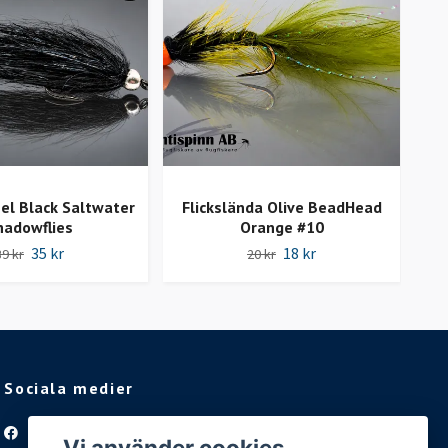
el Black Saltwater
Flickslända Olive BeadHead
hadowflies
Orange #10
35 kr
18 kr
39 kr
20 kr
Sociala medier
Facebook
Vi använder cookies