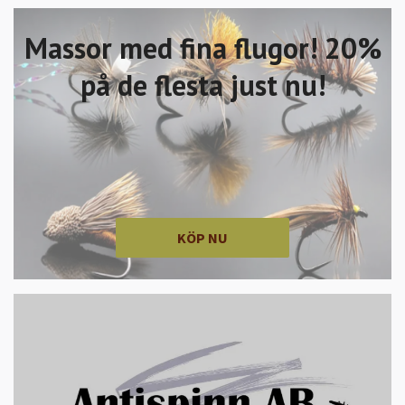
Massor med fina flugor! 20%
på de flesta just nu!
KÖP NU