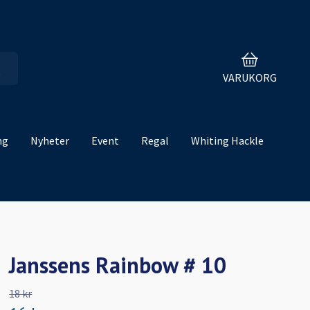
VARUKORG
ng
Nyheter
Event
Regal
Whiting Hackle
Janssens Rainbow # 10
18 kr