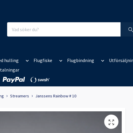
d hulling
Flugfiske
Flugbindning
Utförsäljni
talningar
ing
Streamers
Janssens Rainbow # 10