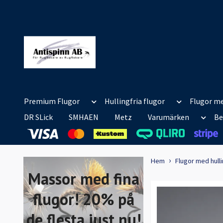
Premium Flugor
Hullingfria flugor
Flugor me
DR SLick
SMHAEN
Metz
Varumärken
Be
Hem
Flugor med hull
Massor med fina
flugor! 20% på
de flesta just nu!