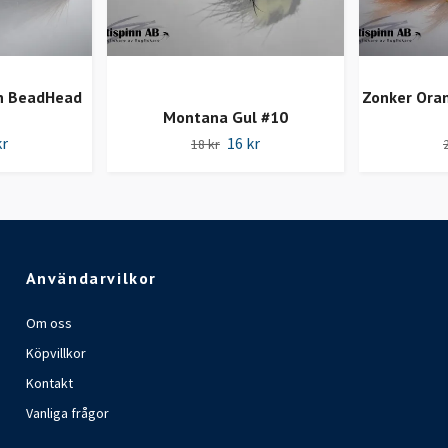
n BeadHead
Zonker Ora
Montana Gul #10
kr
16 kr
18 kr
Användarvilkor
Om oss
Köpvillkor
Kontakt
Vanliga frågor