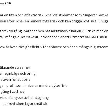
ow # 10
är en liten och effektiv fiskliknande streamer som fungerar mycket
en efterliknar en mindre bytesfisk och kan trigga rovfisk till hugg
ttraktiv gång i vattnet och passar utmärkt när du vill fiska med e
a i många olika fiskesituationer och är ett utmärkt val när fisken
w är även riktigt effektiv för abborre och är en mångsidig streamer
kliknande streamer
för regnbåge och öring
a även för abborre
en profil som imiterar mindre bytesfisk
gång i vattnet
vid olika typer av hemtagning
al när rovfisken jagar småfisk