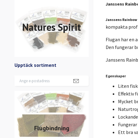
Janssens Rainb
Janssens Rainbow
Natures Spirit
kompakta profil
Flugan har en a
Den fungerar br
Janssens Rainbo
Upptäck sortiment
Egenskaper
Liten fis
Effektiv 
Mycket br
Naturtrog
Lockande 
Fungerar 
Flugbindning
Ett bra v