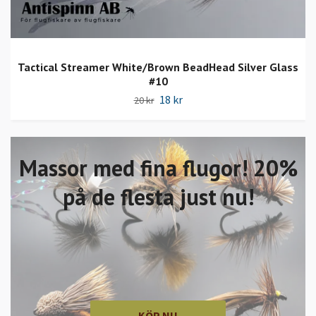
Tactical Streamer White/Brown BeadHead Silver Glass
#10
18 kr
20 kr
Massor med fina flugor! 20%
på de flesta just nu!
KÖP NU