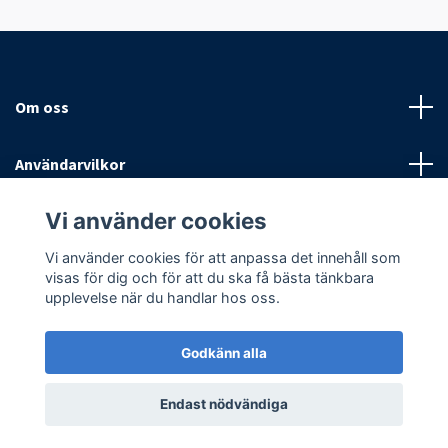
Om oss
Användarvilkor
Vi använder cookies
Sociala medier
Vi använder cookies för att anpassa det innehåll som
visas för dig och för att du ska få bästa tänkbara
upplevelse när du handlar hos oss.
Godkänn alla
© 2026 Antispinn AB
Endast nödvändiga