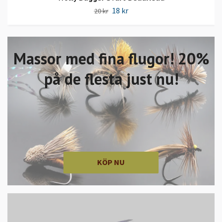
18 kr
20 kr
Massor med fina flugor! 20%
på de flesta just nu!
KÖP NU