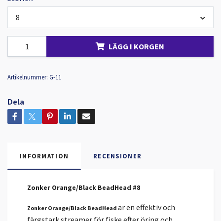
8
LÄGG I KORGEN
Artikelnummer:
G-11
Dela
INFORMATION
RECENSIONER
Zonker Orange/Black BeadHead #8
är en effektiv och
Zonker Orange/Black BeadHead
färgstark streamer för fiske efter öring och