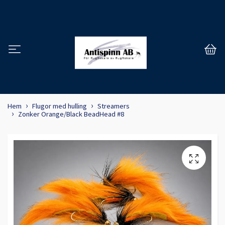
Hem
Flugor med hulling
Streamers
Zonker Orange/Black BeadHead #8