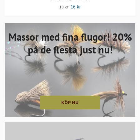
16 kr
18 kr
Massor med fina flugor! 20%
på de flesta just nu!
KÖP NU