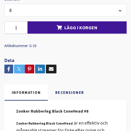
8
LÄGG I KORGEN
Artikelnummer:
G-10
Dela
INFORMATION
RECENSIONER
Zonker Rubberleg Black ConeHead #8
är en effektiv och
Zonker Rubberleg Black ConeHead
mångsidig streamer för fiske efter öring och