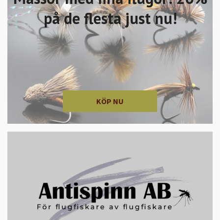
på de flesta just nu!
KÖP NU