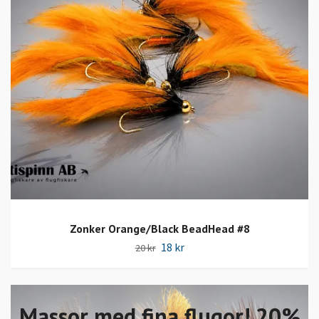
Zonker Orange/Black BeadHead #8
18 kr
20 kr
Massor med fina flugor! 20%