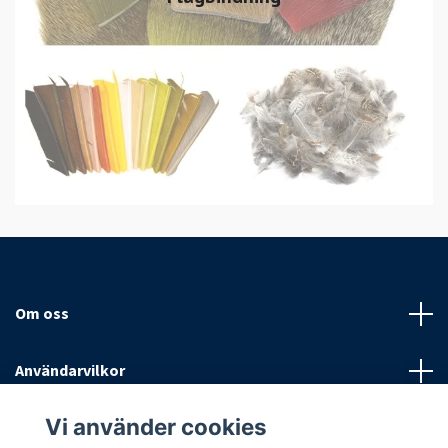
Om oss
Användarvilkor
Vi använder cookies
Sociala medier